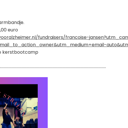
 armbandje.
,00 euro
evooralzheimer.nl/fundraisers/francoise-jansen?utm_c
pmail_to_action_owner&utm_medium=email-auto&ut
lo kerstbootcamp
……………………………………………………………………………………………………………..