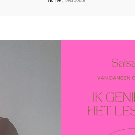
Home
/
Lesrooster