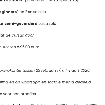
m de Horst.
{9 februari T/M 20 april 2026}
eginners
1 en 2 salsa solo
uur
semi-gevorderd
salsa solo
at de cursus door.
en. Kosten €95,00 euro.
aarsvakantie tussen 23 februari t/m 1 maart 2026.
filmd en op whatsapp en sociale media gedeeld.
n voor een proefles